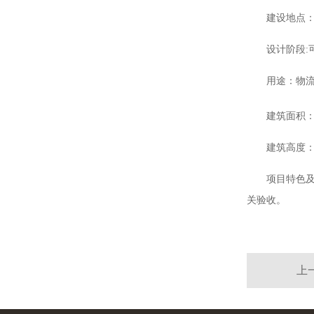
建设地点
设计阶段:
用途：物
建筑面积：7
建筑高度
项目特色及
关验收。
上